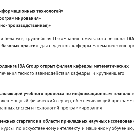
информационных технологий»
программирования
»
чно-производственная
)»
ки Беларусь, крупнейшая IT-компания Гомельского региона
IBA
 базовых практик
для студентов кафедры математических пр
лдинга IBA Group открыт филиал кафедры математических
печения тесного взаимодействия кафедры и крупнейшего
тавляющей учебного процесса по информационным технолог
овлен мощный физический сервер, обеспечивающий программ
ванных систем и технологий программирования
дежных стартапов в области прикладных научных исследова
курсы по искусственному интеллекту и машинному обучению,