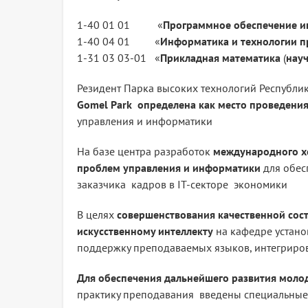
1-40 01 01 «
Программное обеспечение 
1-40 04 01 «
Информатика и технологии 
1-31 03 03-01 «
Прикладная математика
(
нау
Резидент Парка высоких технологий Республи
Gomel Park определена как место проведения
управления и информатики
На базе центра разработок
международного хо
проблем управления и информатики
для обес
заказчика кадров в IT-секторе экономики
В целях
совершенствования качественной сос
искусственному интеллекту
на кафедре устан
поддержку преподаваемых языков, интегриро
Для обеспечения дальнейшего развития моло
практику преподавания введены специальные 