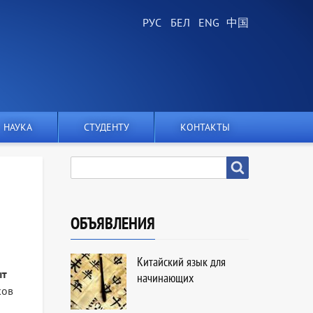
НАУКА
СТУДЕНТУ
КОНТАКТЫ
SEARCH
Search
ОБЪЯВЛЕНИЯ
Китайский язык для
ыт
начинающих
ков