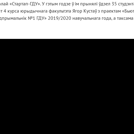
ай «Стартап-ГДУ». У гэтым годзе ў ім прынялі ўдзел 35 студэнт
т 4 курса юрыдычнага факультэта Ягор Кустаў з праектам «Бьют
адпрымальнік №1 ГДУ» 2019/2020 навучальнага года, а таксама