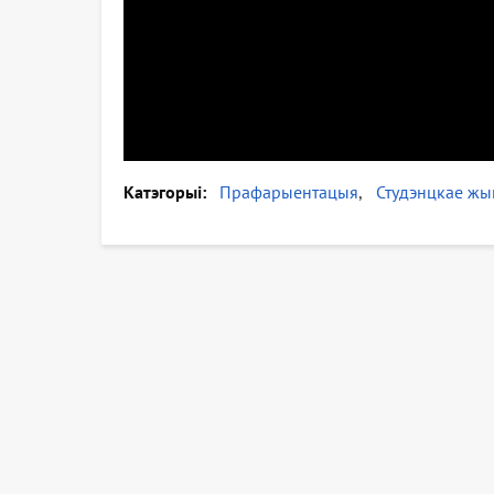
Катэгорыі
Прафарыентацыя
Студэнцкае жы