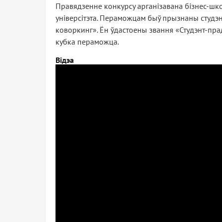
Правядзенне конкурсу арганізавана бізнес-школ
універсітэта. Пераможцам быў прызнаны студэн
коворкинг». Ён ўдастоены звання «Студэнт-пр
кубка пераможца.
Відэа