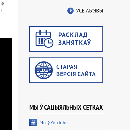
аў
УСЕ АБ'ЯВЫ
і-
МЫ Ў САЦЫЯЛЬНЫХ СЕТКАХ
Мы ў YouTube