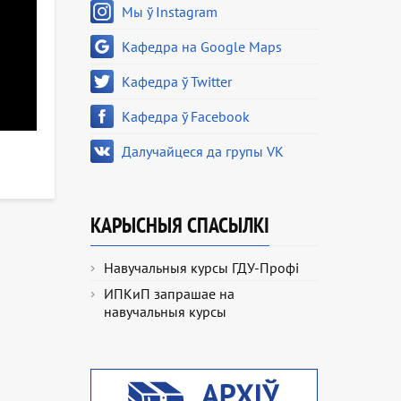
Мы ў Instagram
Кафедра на Google Maps
Кафедра ў Twitter
Кафедра ў Facebook
Далучайцеся да групы VK
КАРЫСНЫЯ СПАСЫЛКІ
Навучальныя курсы ГДУ-Профі
ИПКиП запрашае на
навучальныя курсы