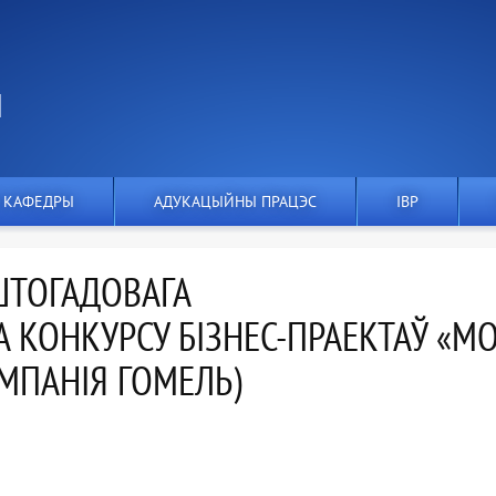
І
 КАФЕДРЫ
АДУКАЦЫЙНЫ ПРАЦЭС
IВР
ШТОГАДОВАГА
А КОНКУРСУ БІЗНЕС-ПРАЕКТАЎ «М
МПАНІЯ ГОМЕЛЬ)