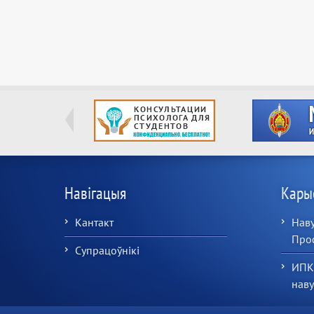
Навігацыя
Кары
Кантакт
Наву
Про
Супрацоўнікі
ИПК
нав