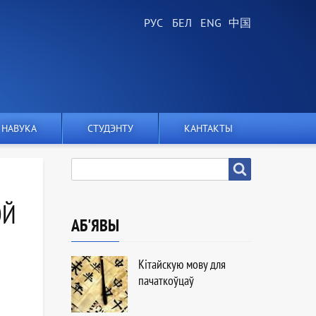
НАВУКА
СТУДЭНТУ
КАНТАКТЫ
ПОШУК
Пошук
ОЙ
АБ'ЯВЫ
Кітайскую мову для
пачаткоўцаў