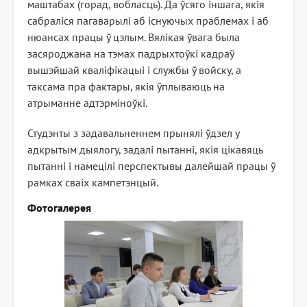
маштабах (горад, вобласць). Да ўсяго іншага, якія
сабраліся пагаварылі аб існуючых праблемах і аб
нюансах працы ў цэлым. Вялікая ўвага была
засяроджана на тэмах падрыхтоўкі кадраў
вышэйшай кваліфікацыі і службы ў войску, а
таксама пра фактары, якія ўплываюць на
атрыманне адтэрміноўкі.
Студэнты з задавальненнем прынялі ўдзел у
адкрытым дыялогу, задалі пытанні, якія цікавяць
пытанні і намецілі перспектывы далейшай працы ў
рамках сваіх кампетэнцый.
Фотогалерея