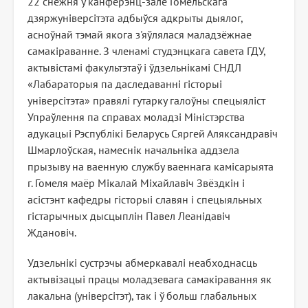
22 снежня ў канферэнц-зале Гомельскага
дзяржуніверсітэта адбыўся адкрыты дыялог,
асноўнай тэмай якога з'яўлялася маладзёжнае
самакіраванне. З членамі студэнцкага савета ГДУ,
актывістамі факультэтаў і ўдзельнікамі СНДЛ
«Лабараторыя па даследаванні гісторыі
універсітэта» правялі гутарку галоўны спецыяліст
Упраўлення па справах моладзі Міністэрства
адукацыі Рэспублікі Беларусь Сяргей Аляксандравіч
Шмарлоўская, намеснік начальніка аддзела
прызыву на ваенную службу ваеннага камісарыята
г. Гомеля маёр Мікалай Міхайлавіч Звёздкін і
асістэнт кафедры гісторыі славян і спецыяльных
гістарычных дысцыплін Павел Леанідавіч
Ждановіч.
Удзельнікі сустрэчы абмеркавалі неабходнасць
актывізацыі працы моладзевага самакіравання як
лакальна (універсітэт), так і ў больш глабальных