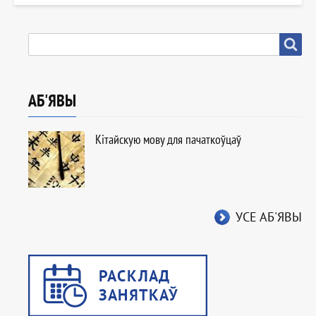
ПОШУК
Пошук
АБ'ЯВЫ
Кітайскую мову для пачаткоўцаў
УСЕ АБ'ЯВЫ