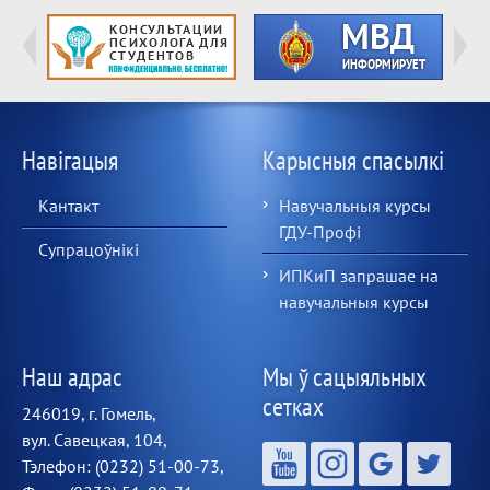
Навігацыя
Карысныя спасылкі
Кантакт
Навучальныя курсы
ГДУ-Профі
Супрацоўнікі
ИПКиП запрашае на
навучальныя курсы
Наш адрас
Мы ў сацыяльных
сетках
246019, г. Гомель,
вул. Савецкая, 104,
Тэлефон: (0232) 51-00-73,