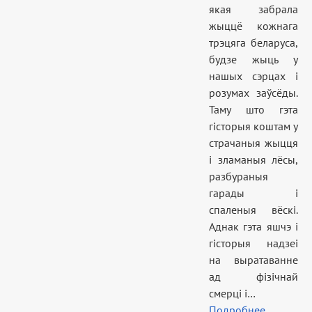
якая забрала
жыццё кожнага
трэцяга беларуса,
будзе жыць у
нашых сэрцах і
розумах заўсёды.
Таму што гэта
гісторыя коштам у
страчаныя жыцця
і зламаныя лёсы,
разбураныя
гарады і
спаленыя вёскі.
Аднак гэта яшчэ і
гісторыя надзеі
на выратаванне
ад фізічнай
смерці і…
Подробнее