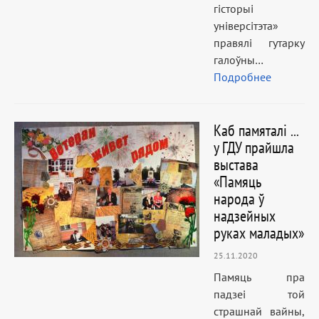
гісторыі
універсітэта»
правялі гутарку
галоўны…
Подробнее
Каб памяталі ...
у ГДУ прайшла
выстава
«Памяць
народа ў
надзейных
руках маладых»
25.11.2020
Памяць пра
падзеі той
страшнай вайны,