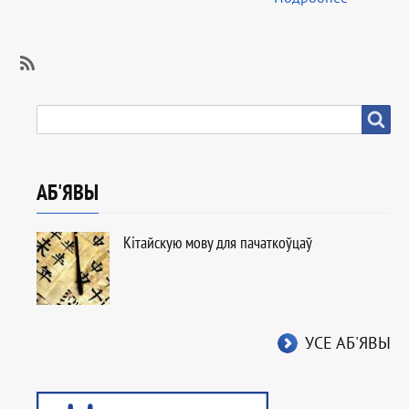
SubscribeSubscribe
to
ПОШУК
Пошук
IВР
АБ'ЯВЫ
Кітайскую мову для пачаткоўцаў
УСЕ АБ'ЯВЫ