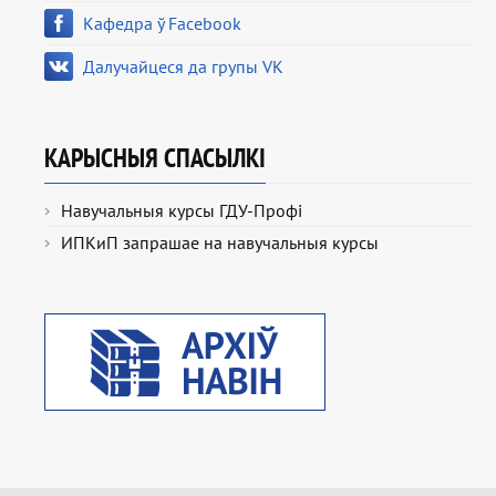
Кафедра ў Facebook
Далучайцеся да групы VK
КАРЫСНЫЯ СПАСЫЛКІ
Навучальныя курсы ГДУ-Профі
ИПКиП запрашае на навучальныя курсы