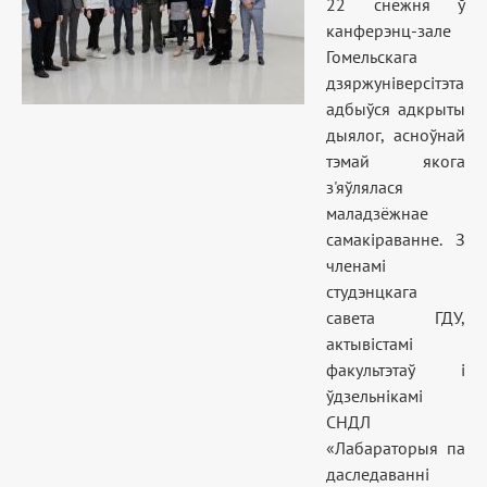
22 снежня ў
канферэнц-зале
Гомельскага
дзяржуніверсітэта
адбыўся адкрыты
дыялог, асноўнай
тэмай якога
з'яўлялася
маладзёжнае
самакіраванне. З
членамі
студэнцкага
савета ГДУ,
актывістамі
факультэтаў і
ўдзельнікамі
СНДЛ
«Лабараторыя па
даследаванні