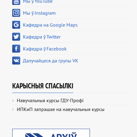
Мы ў YouTube
Мы ў Instagram
Кафедра на Google Maps
Кафедра ў Twitter
Кафедра ў Facebook
Далучайцеся да групы VK
КАРЫСНЫЯ СПАСЫЛКІ
Навучальныя курсы ГДУ-Профі
ИПКиП запрашае на навучальныя курсы