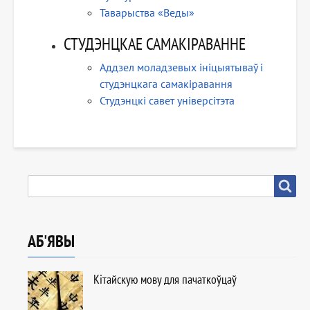
Таварыства «Веды»
СТУДЭНЦКАЕ САМАКІРАВАННЕ
Аддзел моладзевых ініцыятываў і
студэнцкага самакіравання
Студэнцкі савет універсітэта
ПОШУК
Пошук
АБ'ЯВЫ
Кітайскую мову для пачаткоўцаў