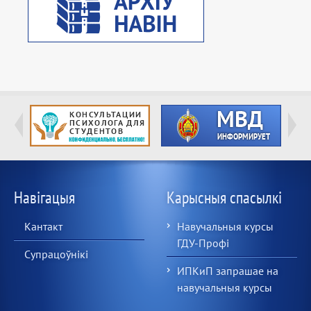
Навігацыя
Карысныя спасылкі
Кантакт
Навучальныя курсы
ГДУ-Профі
Супрацоўнікі
ИПКиП запрашае на
навучальныя курсы