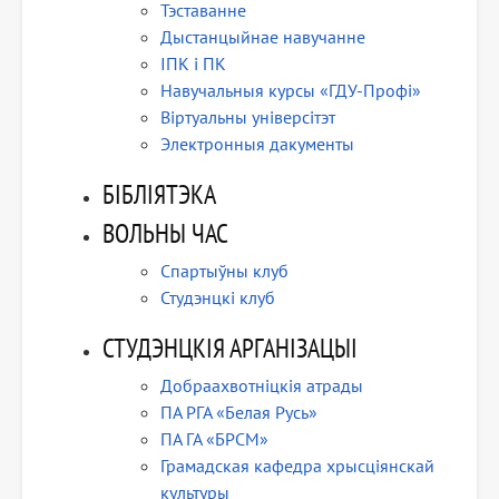
Тэставанне
Дыстанцыйнае навучанне
ІПК і ПК
Навучальныя курсы «ГДУ-Профі»
Віртуальны універсітэт
Электронныя дакументы
БІБЛІЯТЭКА
ВОЛЬНЫ ЧАС
Спартыўны клуб
Студэнцкі клуб
СТУДЭНЦКІЯ АРГАНІЗАЦЫІ
Добраахвотніцкія атрады
ПА РГА «Белая Русь»
ПА ГА «БРСМ»
Грамадская кафедра хрысціянскай
культуры