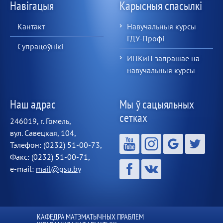
Навігацыя
Карысныя спасылкі
Кантакт
Навучальныя курсы
ГДУ-Профі
Супрацоўнікі
ИПКиП запрашае на
навучальныя курсы
Наш адрас
Мы ў сацыяльных
сетках
246019, г. Гомель,
вул. Савецкая, 104,
Тэлефон: (0232) 51-00-73,
Факс: (0232) 51-00-71,
e-mail:
mail@gsu.by
КАФЕДРА МАТЭМАТЫЧНЫХ ПРАБЛЕМ