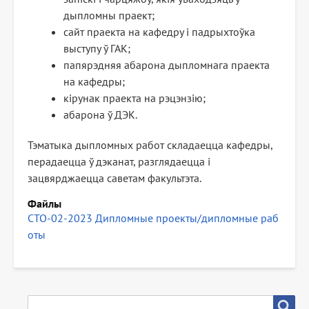
дыпломны праект;
сайт праекта на кафедру і падрыхтоўка
выступу ў ГАК;
папярэдняя абарона дыпломнага праекта
на кафедры;
кірунак праекта на рэцэнзію;
абарона ў ДЭК.
Тэматыка дыпломных работ складаецца кафедры,
перадаецца ў дэканат, разглядаецца і
зацвярджаецца саветам факультэта.
Файлы
СТО-02-2023 Дипломные проекты/дипломные раб
оты
ПОШУК
Пошук