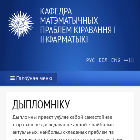
КАФЕДРА
МАТЭМАТЫЧНЫХ
ПРАБЛЕМ КІРАВАННЯ І
ІНФАРМАТЫКІ
Галоўнае меню
ДЫПЛОМНІКУ
Дыпломны праект уяўляе сабой самастойнае
тэарэтычнае даследаванне адной з найбольш
актуальных, найбольш складаных праблем па
спецыяльнасці, якое мае выхад на практыку. Таму