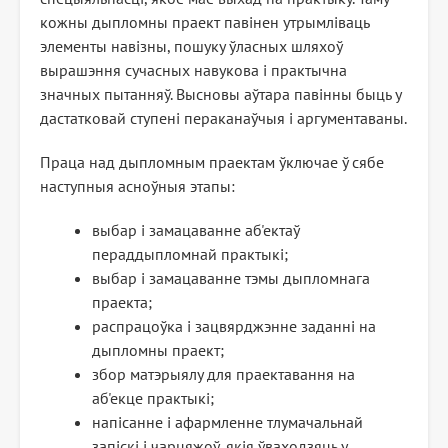
кожны дыпломны праект павінен утрымліваць
элементы навізны, пошуку ўласных шляхоў
вырашэння сучасных навукова і практычна
значных пытанняў. Высновы аўтара павінны быць у
дастатковай ступені пераканаўчыя і аргументаваны.
Праца над дыпломным праектам ўключае ў сябе
наступныя асноўныя этапы:
выбар і замацаванне аб'ектаў
пераддыпломнай практыкі;
выбар і замацаванне тэмы дыпломнага
праекта;
распрацоўка і зацвярджэнне заданні на
дыпломны праект;
збор матэрыялу для праектавання на
аб'екце практыкі;
напісанне і афармленне тлумачальнай
запіскі і чарцяжоў, якія ўваходзяць у