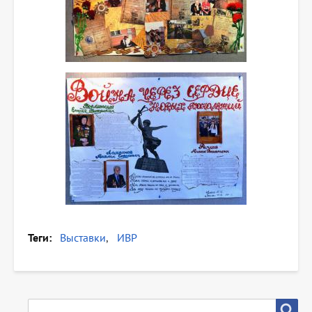
Теги
Выставки
ИВР
SEARCH
Search