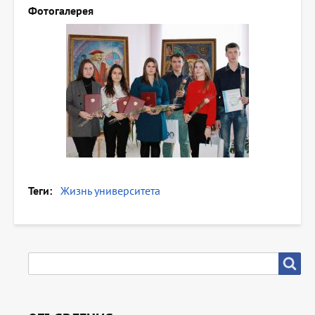
Фотогалерея
Теги
Жизнь университета
SEARCH
Search